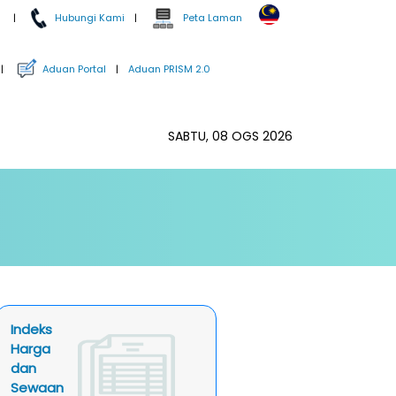
m
|
Hubungi Kami
|
Peta Laman
|
Aduan Portal
|
Aduan PRISM 2.0
SABTU, 08 OGS 2026
Indeks
Harga
dan
Sewaan