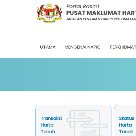
UTAMA
MENGENAI NAPIC
PERKHIDMA
Transaksi
Status
Harta
Harta
Tanah
Tanah