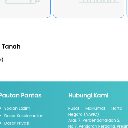
a Tanah
e)
Pautan Pantas
Hubungi Kami
Soalan Lazim
Pusat Maklumat Harta 
Negara (NAPIC)
Dasar Keselamatan
Aras 7, Perbendaharaan 2,
Dasar Privasi
No.7, Persiaran Perdana, Presin