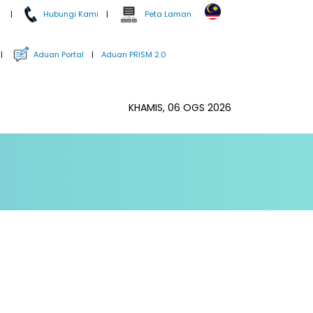
m
|
Hubungi Kami
|
Peta Laman
|
Aduan Portal
|
Aduan PRISM 2.0
KHAMIS, 06 OGS 2026