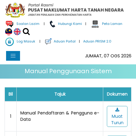
Soalan Lazim
|
Hubungi Kami
|
Peta Laman
Log Masuk
|
Aduan Portal
|
Aduan PRISM 2.0
JUMAAT, 07 OGS 2026
Manual Penggunaan Sistem
Bil
Tajuk
Dokumen
Manual Pendaftaran & Pengguna e-
1
Muat
Data
Turun