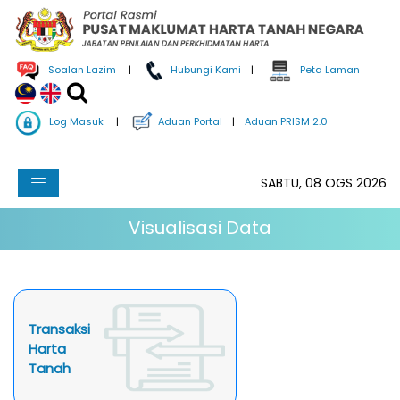
Soalan Lazim
|
Hubungi Kami
|
Peta Laman
Log Masuk
|
Aduan Portal
|
Aduan PRISM 2.0
SABTU, 08 OGS 2026
Visualisasi Data
Transaksi
Harta
Tanah