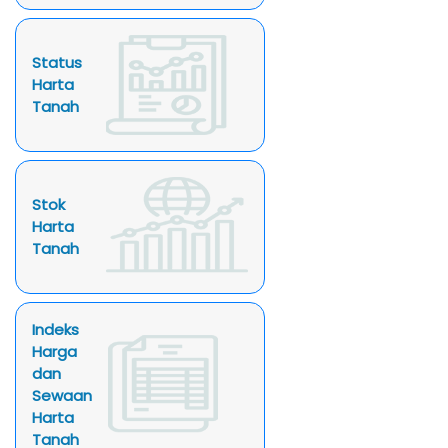
Status
Harta
Tanah
Stok
Harta
Tanah
Indeks
Harga
dan
Sewaan
Harta
Tanah