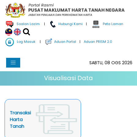
Soalan Lazim
|
Hubungi Kami
|
Peta Laman
Log Masuk
|
Aduan Portal
|
Aduan PRISM 2.0
SABTU, 08 OGS 2026
Visualisasi Data
Transaksi
Harta
Tanah