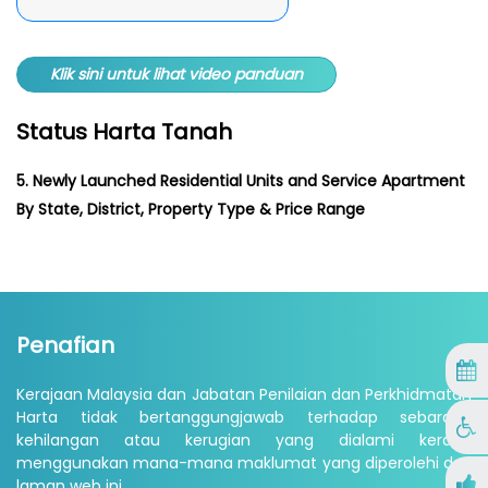
Klik sini untuk lihat video panduan
Status Harta Tanah
5. Newly Launched Residential Units and Service Apartment
By State, District, Property Type & Price Range
Penafian
Kerajaan Malaysia dan Jabatan Penilaian dan Perkhidmatan
Harta tidak bertanggungjawab terhadap sebarang
kehilangan atau kerugian yang dialami kerana
menggunakan mana-mana maklumat yang diperolehi dari
laman web ini.