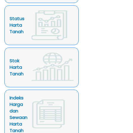
Status
Harta
Tanah
Stok
Harta
Tanah
Indeks
Harga
dan
Sewaan
Harta
Tanah