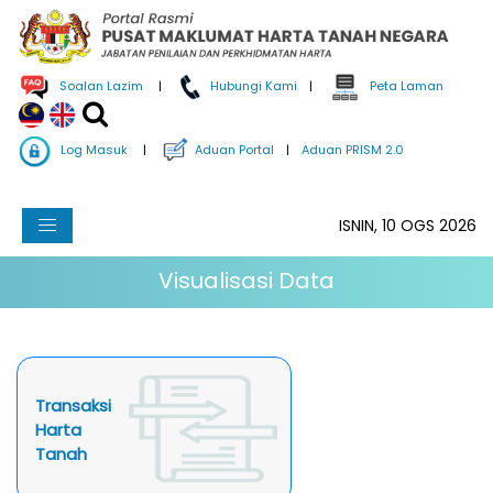
Soalan Lazim
|
Hubungi Kami
|
Peta Laman
Log Masuk
|
Aduan Portal
|
Aduan PRISM 2.0
ISNIN, 10 OGS 2026
Visualisasi Data
Transaksi
Harta
Tanah