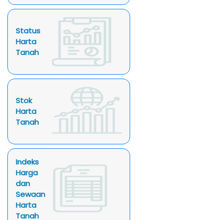
Status
Harta
Tanah
Stok
Harta
Tanah
Indeks
Harga
dan
Sewaan
Harta
Tanah