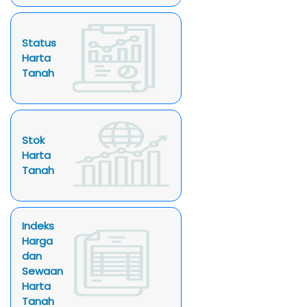
Status
Harta
Tanah
Stok
Harta
Tanah
Indeks
Harga
dan
Sewaan
Harta
Tanah