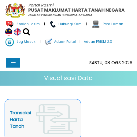
Soalan Lazim
|
Hubungi Kami
|
Peta Laman
Log Masuk
|
Aduan Portal
|
Aduan PRISM 2.0
SABTU, 08 OGS 2026
Visualisasi Data
Transaksi
Harta
Tanah