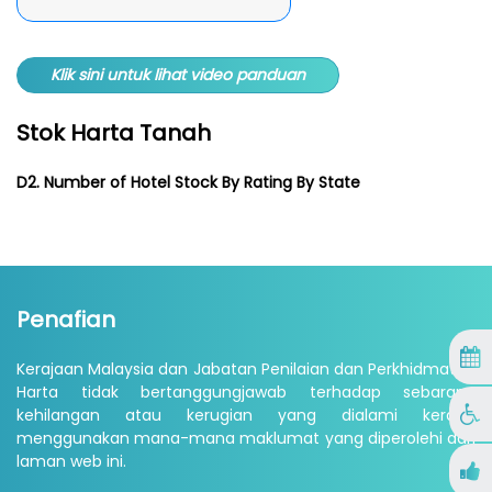
Klik sini untuk lihat video panduan
Stok Harta Tanah
D2. Number of Hotel Stock By Rating By State
Penafian
Kerajaan Malaysia dan Jabatan Penilaian dan Perkhidmatan
Harta tidak bertanggungjawab terhadap sebarang
kehilangan atau kerugian yang dialami kerana
menggunakan mana-mana maklumat yang diperolehi dari
laman web ini.