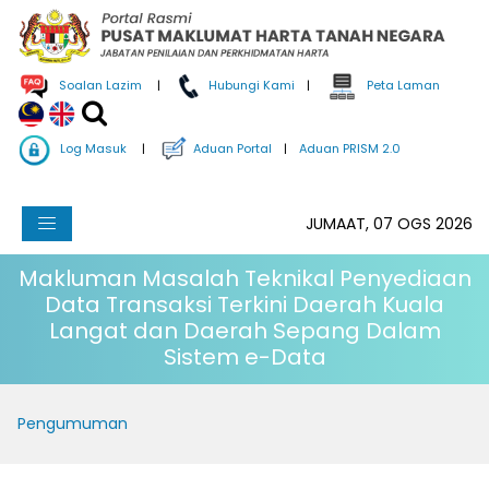
Soalan Lazim
|
Hubungi Kami
|
Peta Laman
Log Masuk
|
Aduan Portal
|
Aduan PRISM 2.0
JUMAAT, 07 OGS 2026
Makluman Masalah Teknikal Penyediaan
Data Transaksi Terkini Daerah Kuala
Langat dan Daerah Sepang Dalam
Sistem e-Data
Pengumuman